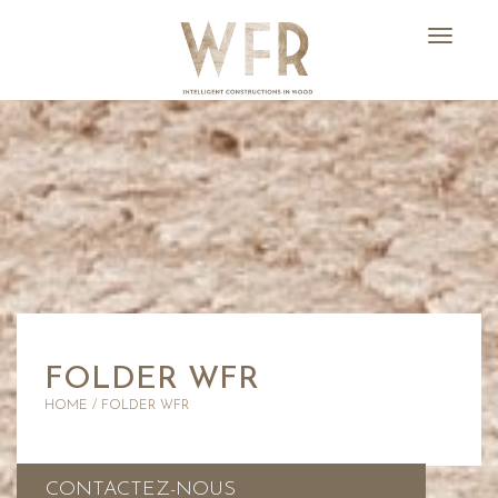
Toggl
naviga
FOLDER WFR
HOME
/
FOLDER WFR
CONTACTEZ-NOUS